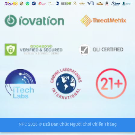
NPC 2026 ©
Dzũ Đan Chúc Người Chơi Chiến Thắng