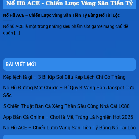
Nổ Hũ ACE – Chiến Lược Vàng Săn Tiền Tỷ Bùng Nổ Tài Lộc
Nổ hũ ACE là một trong những siêu phẩm slot game mang chủ đề
quân [...]
BÀI VIẾT MỚI
Kép lệch là gì – 3 Bí Kíp Soi Cầu Kép Lệch Chỉ Có Thắng
Nổ Hũ Đường Mạt Chược – Bí Quyết Vàng Săn Jackpot Cực
Sốc
5 Chiến Thuật Bắn Cá Xèng Thần Sầu Cùng Nhà Cái LC88
App Bắn Cá Online – Chơi là Mê, Trúng Là Nghiện Hot 2025
Nổ Hũ ACE – Chiến Lược Vàng Săn Tiền Tỷ Bùng Nổ Tài Lộc