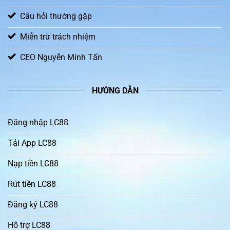
Câu hỏi thường gặp
Miễn trừ trách nhiệm
CEO Nguyễn Minh Tấn
HƯỚNG DẪN
Đăng nhập LC88
Tải App LC88
Nạp tiền LC88
Rút tiền LC88
Đăng ký LC88
Hỗ trợ LC88